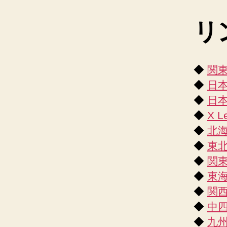
ー
ル
リ
連
盟
◆
関
◆
日
◆
日
◆
X L
◆
北
◆
東
◆
関
◆
東
◆
関
◆
中
◆
九