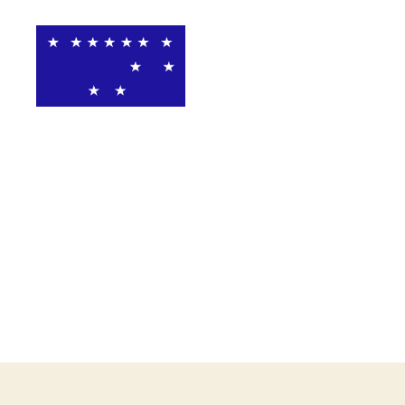
関
西
高
等
学
校
ア
メ
リ
カ
ン
フ
ッ
ト
ボ