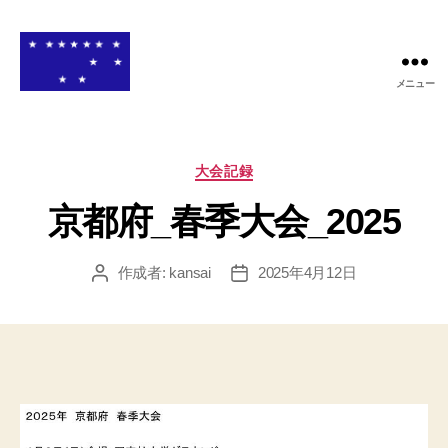
メニュー
関
西
高
等
カ
大会記録
学
テ
校
京都府_春季大会_2025
ゴ
ア
リ
メ
ー
作成者:
kansai
2025年4月12日
投
投
リ
稿
稿
カ
者
日
ン
フ
ッ
ト
ボ
ー