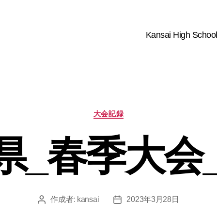
Kansai High School
カ
大会記録
テ
ゴ
県_春季大会_2
リ
ー
作成者:
kansai
2023年3月28日
投
投
稿
稿