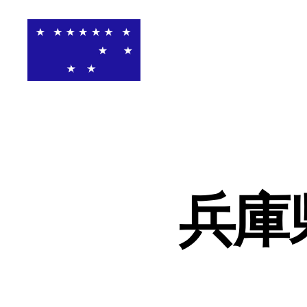
関
西
高
等
学
校
ア
メ
兵庫
リ
カ
ン
フ
ッ
ト
ボ