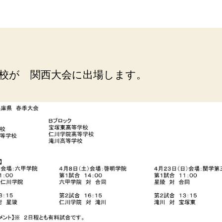
者
日
校が 関西大会に出場します。