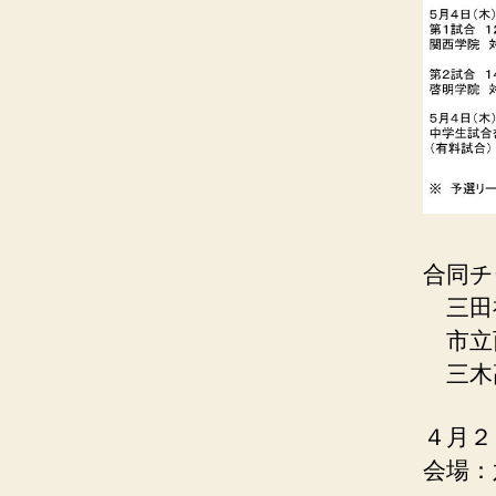
合同チ
三田
市立
三木
４月２
会場：