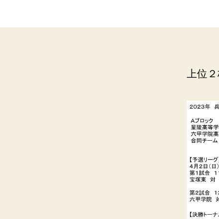
ー
ル
連
盟
上位２