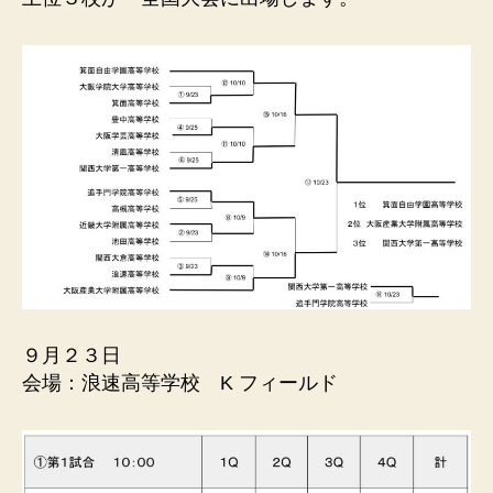
ル
連
盟
９月２３日
会場：浪速高等学校 K フィールド