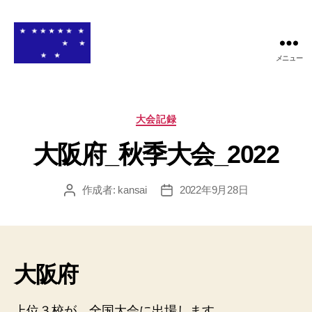
メニュー
関
西
高
等
カ
大会記録
学
テ
校
大阪府_秋季大会_2022
ゴ
ア
リ
メ
ー
作成者:
kansai
2022年9月28日
投
投
リ
稿
稿
カ
者
日
ン
フ
ッ
大阪府
ト
ボ
ー
上位３校が 全国大会に出場します。