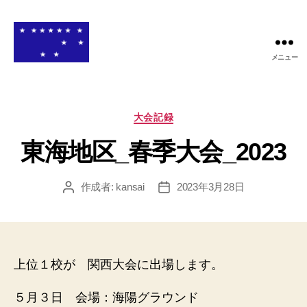
メニュー
関
西
高
等
カ
大会記録
学
テ
校
東海地区_春季大会_2023
ゴ
ア
リ
メ
ー
作成者:
kansai
2023年3月28日
投
投
リ
稿
稿
カ
者
日
ン
フ
ッ
上位１校が 関西大会に出場します。
ト
ボ
ー
５月３日 会場：海陽グラウンド