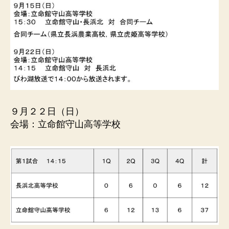
ル
連
盟
９月２２日（日）
会場：立命館守山高等学校