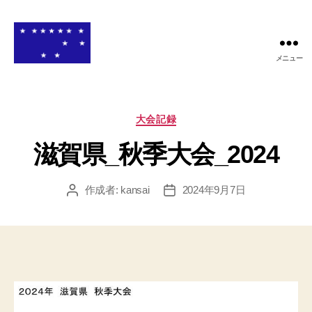
メニュー
関
西
高
等
カ
大会記録
学
テ
校
滋賀県_秋季大会_2024
ゴ
ア
リ
メ
ー
作成者:
kansai
2024年9月7日
投
投
リ
稿
稿
カ
者
日
ン
フ
ッ
ト
ボ
ー