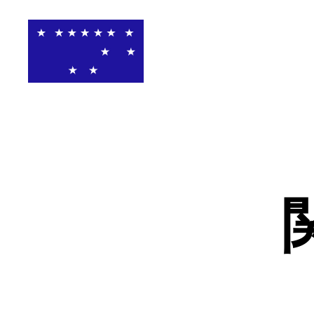
関
西
高
等
学
校
ア
メ
リ
カ
ン
フ
ッ
ト
ボ