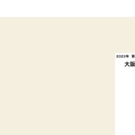
ー
ル
連
盟