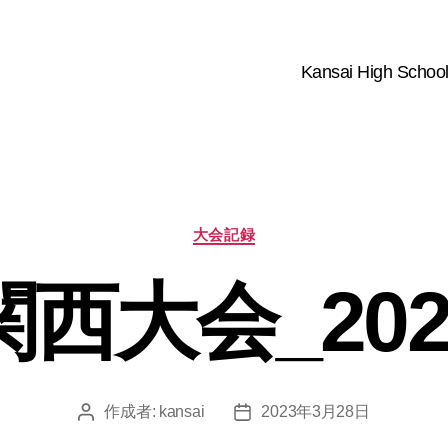
Kansai High School
カ
大会記録
テ
ゴ
関西大会_202
リ
ー
作成者:
kansai
2023年3月28日
投
投
稿
稿