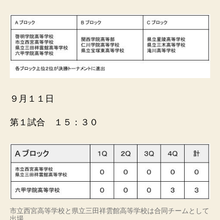
ル
連
盟
９月１１日
第１試合 １５：３０
市立西宮高等学校と県立三田祥雲館高等学校は合同チームとして
出場