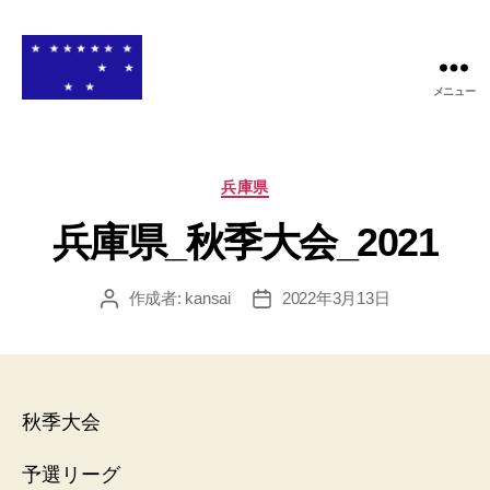
メニュー
関
西
高
等
カ
兵庫県
学
テ
校
兵庫県_秋季大会_2021
ゴ
ア
リ
メ
ー
作成者:
kansai
2022年3月13日
投
投
リ
稿
稿
カ
者
日
ン
フ
ッ
秋季大会
ト
ボ
ー
予選リーグ