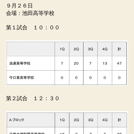
ル
９月２６日
連
会場：池田高等学校
盟
第１試合 １０：００
第２試合 １２：３０