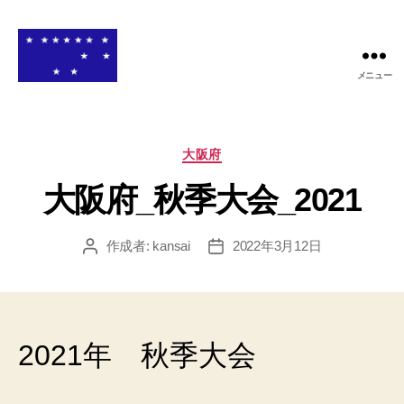
メニュー
関
西
高
等
カ
大阪府
学
テ
校
大阪府_秋季大会_2021
ゴ
ア
リ
メ
ー
作成者:
kansai
2022年3月12日
投
投
リ
稿
稿
カ
者
日
ン
フ
ッ
2021年 秋季大会
ト
ボ
ー