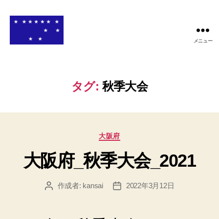
メニュー
関
西
高
等
タグ:
秋季大会
学
校
ア
メ
カ
リ
大阪府
テ
カ
大阪府_秋季大会_2021
ゴ
ン
リ
フ
ー
ッ
作成者:
kansai
2022年3月12日
投
投
ト
稿
稿
ボ
者
日
ー