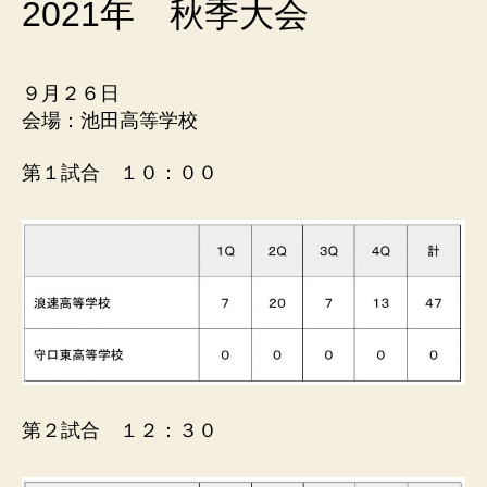
ル
2021年 秋季大会
連
盟
９月２６日
会場：池田高等学校
第１試合 １０：００
第２試合 １２：３０