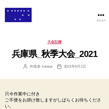
メニュー
関
西
高
等
カ
大会記録
学
テ
校
兵庫県_秋季大会_2021
ゴ
ア
リ
メ
ー
作成者:
kansai
2021年4月1日
投
投
リ
稿
稿
カ
者
日
ン
フ
ッ
只今作業中に付き
ト
ボ
ご不便をお掛け致しますがしばらくお待ちくださ
ー
い。