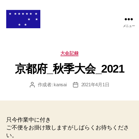
メニュー
関
西
高
等
カ
大会記録
学
テ
校
京都府_秋季大会_2021
ゴ
ア
リ
メ
ー
作成者:
kansai
2021年4月1日
投
投
リ
稿
稿
カ
者
日
ン
フ
ッ
只今作業中に付き
ト
ボ
ご不便をお掛け致しますがしばらくお待ちくださ
ー
い。