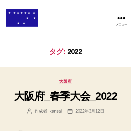
メニュー
関
西
高
等
タグ:
2022
学
校
ア
メ
カ
リ
大阪府
テ
カ
大阪府_春季大会_2022
ゴ
ン
リ
フ
ー
ッ
作成者:
kansai
2022年3月12日
投
投
ト
稿
稿
ボ
者
日
ー