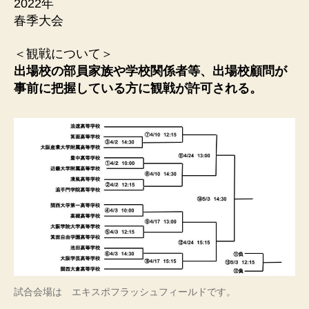
ル
2022年
連
春季大会
盟
＜観戦について＞
出場校の部員家族や学校関係者等、出場校顧問が
事前に把握している方に観戦が許可される。
試合会場は エキスポフラッシュフィールドです。