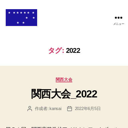
メニュー
関
西
高
等
タグ:
2022
学
校
ア
メ
カ
リ
関西大会
テ
カ
関西大会_2022
ゴ
ン
リ
フ
ー
ッ
作成者:
kansai
2022年6月5日
投
投
ト
稿
稿
ボ
者
日
ー