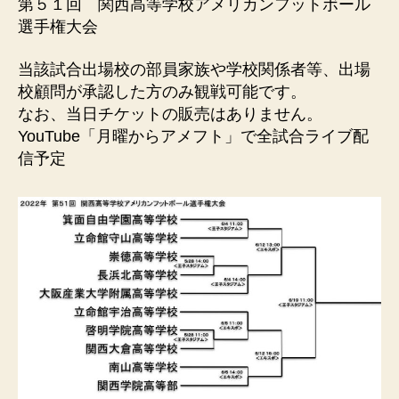
ル
第５１回 関西高等学校アメリカンフットボール
連
選手権大会
盟
当該試合出場校の部員家族や学校関係者等、出場
校顧問が承認した方のみ観戦可能です。
なお、当日チケットの販売はありません。
YouTube「月曜からアメフト」で全試合ライブ配
信予定