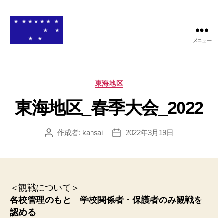
メニュー
関
西
高
等
カ
東海地区
学
テ
校
東海地区_春季大会_2022
ゴ
ア
リ
メ
ー
作成者:
kansai
2022年3月19日
投
投
リ
稿
稿
カ
者
日
ン
フ
ッ
＜観戦について＞
ト
ボ
各校管理のもと 学校関係者・保護者のみ観戦を
ー
認める